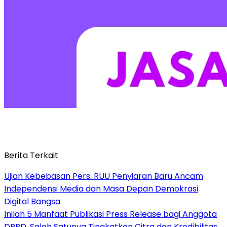
Berita Terkait
Ujian Kebebasan Pers: RUU Penyiaran Baru Ancam
Independensi Media dan Masa Depan Demokrasi
Digital Bangsa
Inilah 5 Manfaat Publikasi Press Release bagi Anggota
DPRD, Salah Satunya Tingkatkan Citra dan Kredibilitas