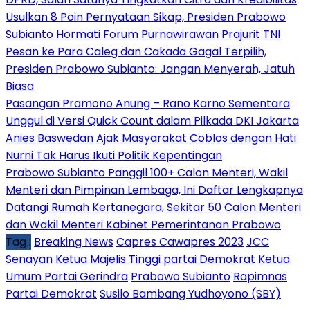
Usulkan 8 Poin Pernyataan Sikap, Presiden Prabowo
Subianto Hormati Forum Purnawirawan Prajurit TNI
Pesan ke Para Caleg dan Cakada Gagal Terpilih,
Presiden Prabowo Subianto: Jangan Menyerah, Jatuh
Biasa
Pasangan Pramono Anung – Rano Karno Sementara
Unggul di Versi Quick Count dalam Pilkada DKI Jakarta
Anies Baswedan Ajak Masyarakat Coblos dengan Hati
Nurni Tak Harus Ikuti Politik Kepentingan
Prabowo Subianto Panggil 100+ Calon Menteri, Wakil
Menteri dan Pimpinan Lembaga, Ini Daftar Lengkapnya
Datangi Rumah Kertanegara, Sekitar 50 Calon Menteri
dan Wakil Menteri Kabinet Pemerintanan Prabowo
Tag :
Breaking News
Capres Cawapres 2023
JCC
Senayan
Ketua Majelis Tinggi partai Demokrat
Ketua
Umum Partai Gerindra
Prabowo Subianto
Rapimnas
Partai Demokrat
Susilo Bambang Yudhoyono (SBY)