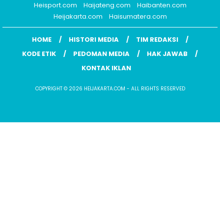
Heisport.com
Haijateng.com
Haibanten.com
Heijakarta.com
Haisumatera.com
HOME
HISTORI MEDIA
TIM REDAKSI
KODE ETIK
PEDOMAN MEDIA
HAK JAWAB
KONTAK IKLAN
COPYRIGHT © 2026 HEIJAKARTA.COM - ALL RIGHTS RESERVED