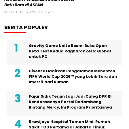
Batu Bara di ASEAN
Kamis, 6 Agu 2026 - 13:02 WIB
BERITA POPULER
Gravity Game Unite Resmi Buka Open
Beta Test Kedua Ragnarok Zero: Global
untuk PC
Hisense Hadirkan Pengalaman Menonton
FIFA World Cup 2026™ yang Lebih Seru dan
Imersif dari Rumah
Fajar Sidik Terjun Lagi Jadi Caleg DPR RI
Kendaraannya Partai Berlambang
Bintang Mercy, Ini Program Prioritasnya
Brawijaya Hospital Taman Mini: Rumah
Sakit TOD Pertama di Jakarta Timur,