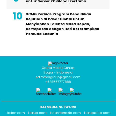
untuk Server PC Global Pertama
XCMG Perluas Program Pendidikan
Kejuruan di Pasar Global untuk
Menyiapkan Talenta Masa Depan,
Bertepatan dengan Hari Keterampilan
Pemuda Sedunia
Graha Media Center,
Bogor - Indonesia
editorhaigroup@gmail.com
+628557777888
HAI MEDIA NETWORK
Haiidn.com
Haiup.com
Haiindonesia.com
Haiupdate.com