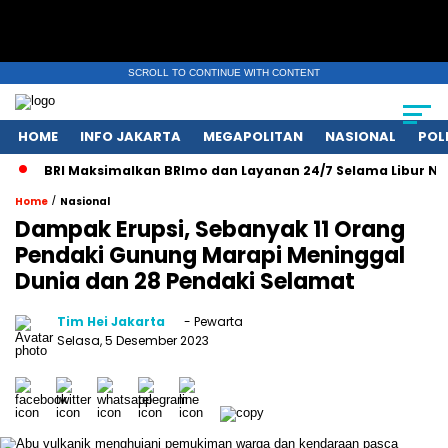
SCROLL TO CONTINUE WITH CONTENT
HOME
INFO JAKARTA
MEGAPOLITAN
NASIONAL
POL
BRI Maksimalkan BRImo dan Layanan 24/7 Selama Libur Nasion
/
Home
Nasional
Dampak Erupsi, Sebanyak 11 Orang
Pendaki Gunung Marapi Meninggal
Dunia dan 28 Pendaki Selamat
Tim Hei Jakarta
- Pewarta
Selasa, 5 Desember 2023