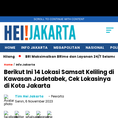
SCROLL TO CONTINUE WITH CONTENT
HOME
INFO JAKARTA
MEGAPOLITAN
NASIONAL
POL
lang
BRI Maksimalkan BRImo dan Layanan 24/7 Selama Libur
/
Home
Info Jakarta
Berikut Ini 14 Lokasi Samsat Keliling di
Kawasan Jadetabek, Cek Lokasinya
di Kota Jakarta
Tim Hei Jakarta
- Pewarta
Senin, 6 November 2023