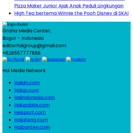
Pizza Maker Junior Ajak Anak Peduli Lingkungan
High Tea bertema Winnie the Pooh Disney di SKAI
Graha Media Center,
Bogor - Indonesia
editorhaigroup@gmail.com
+628557777888
Hai Media Network
Haiidn.com
Haiup.com
Haiindonesia.com
Haiupdate.com
Heisport.com
Haijateng.com
Haibanten.com