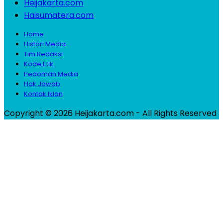
Heijakarta.com
Haisumatera.com
Home
Histori Media
Tim Redaksi
Kode Etik
Pedoman Media
Hak Jawab
Kontak Iklan
Copyright © 2026 Heijakarta.com - All Rights Reserved