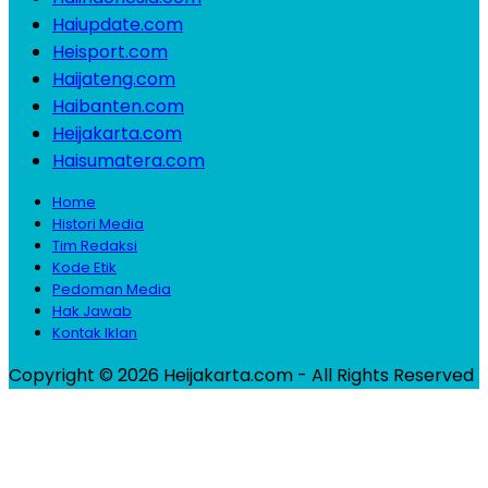
Haiupdate.com
Heisport.com
Haijateng.com
Haibanten.com
Heijakarta.com
Haisumatera.com
Home
Histori Media
Tim Redaksi
Kode Etik
Pedoman Media
Hak Jawab
Kontak Iklan
Copyright © 2026 Heijakarta.com - All Rights Reserved