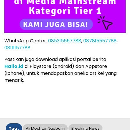
WhatsApp Center:
085315557788
,
087815557788
,
08111157788
.
Pastikan juga download aplikasi portal berita
Hallo.id
di Playstore (android) dan Appstore
(iphone), untuk mendapatkan aneka artikel yang
menarik.
Tag :
Ali Mochtar Ngabalin
Breaking News