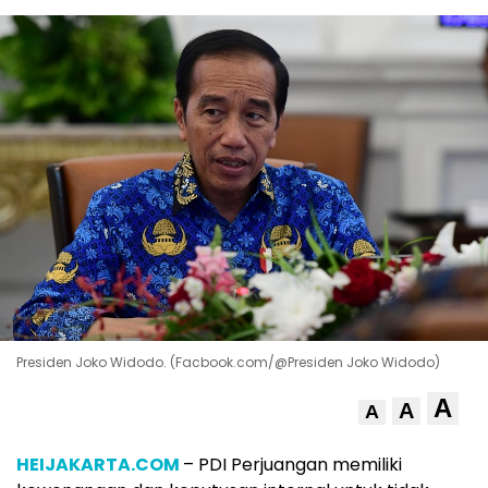
Presiden Joko Widodo. (Facbook.com/@Presiden Joko Widodo)
A
A
A
HEIJAKARTA.COM
– PDI Perjuangan memiliki