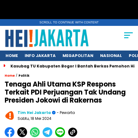
SCROLL TO CONTINUE WITH CONTENT
HOME
INFO JAKARTA
MEGAPOLITAN
NASIONAL
POL
Kasubag TU Kabupaten Bogor I Bantah Berkas Pemohon Hil
/
Home
Politik
Tenaga Ahli Utama KSP Respons
Terkait PDI Perjuangan Tak Undang
Presiden Jokowi di Rakernas
Tim Hei Jakarta
- Pewarta
Sabtu, 18 Mei 2024