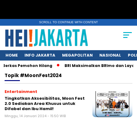
SCROLL TO CONTINUE WITH CONTENT
HOME
INFO JAKARTA
MEGAPOLITAN
NASIONAL
POL
 Berkas Pemohon Hilang
BRI Maksimalkan BRImo dan Layanan
Topik
#MoonFest2024
Entertainment
Tingkatkan Aksesibilitas, Moon Fest
2.0 Sediakan Area Khusus untuk
Difabel dan Ibu Hamil!
Minggu, 14 Januari 2024 - 15:50 WIB