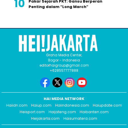
Pakar Sejarah PKT: Gansu Berperan
Penting dalam “Long March”
Graha Media Center,
Bogor - Indonesia
editorhaigroup@gmail.com
+628557777888
HAI MEDIA NETWORK
Haiidn.com
Haiup.com
Haiindonesia.com
Haiupdate.com
Heisport.com
Haijateng.com
Haibanten.com
Heijakarta.com
Haisumatera.com