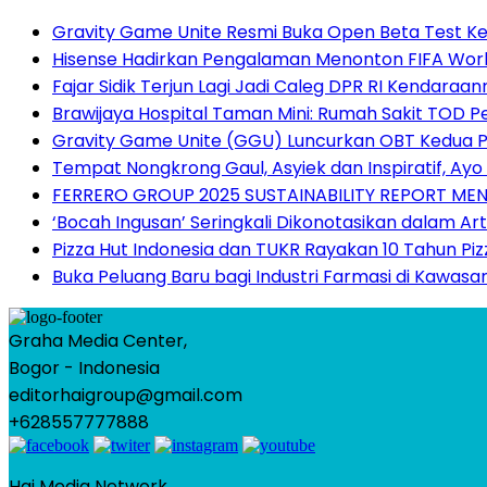
Gravity Game Unite Resmi Buka Open Beta Test Ke
Hisense Hadirkan Pengalaman Menonton FIFA World
Fajar Sidik Terjun Lagi Jadi Caleg DPR RI Kendaraa
Brawijaya Hospital Taman Mini: Rumah Sakit TOD P
Gravity Game Unite (GGU) Luncurkan OBT Kedua 
Tempat Nongkrong Gaul, Asyiek dan Inspiratif, Ay
FERRERO GROUP 2025 SUSTAINABILITY REPORT M
‘Bocah Ingusan’ Seringkali Dikonotasikan dalam Arti
Pizza Hut Indonesia dan TUKR Rayakan 10 Tahun Piz
Buka Peluang Baru bagi Industri Farmasi di Kawasa
Graha Media Center,
Bogor - Indonesia
editorhaigroup@gmail.com
+628557777888
Hai Media Network