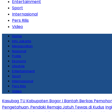
Entertainment
Sport
Internasional
Pers Rilis
Video
Home
Info Jakarta
Megapolitan
Nasional
Politik
Ekonomi
Lifestyle
Entertainment
Sport
Internasional
Pers Rilis
Video
Kasubag TU Kabupaten Bogor I Bantah Berkas Pemohon
Pengetahuan, Pendaki Remaja Jatuh Tewas di Kudus
Ing