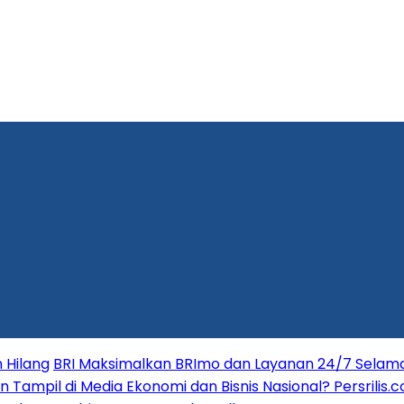
 Hilang
BRI Maksimalkan BRImo dan Layanan 24/7 Selama 
in Tampil di Media Ekonomi dan Bisnis Nasional? Persrilis