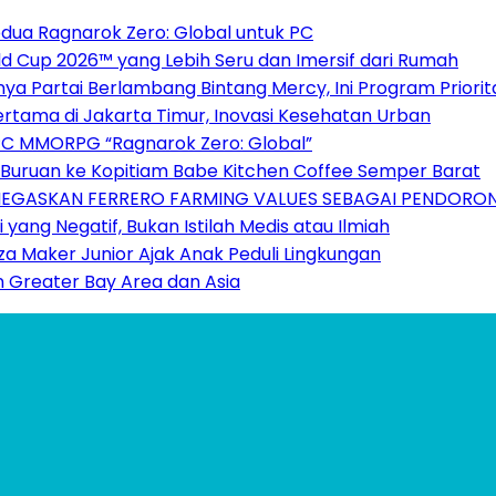
dua Ragnarok Zero: Global untuk PC
 Cup 2026™ yang Lebih Seru dan Imersif dari Rumah
nnya Partai Berlambang Bintang Mercy, Ini Program Priori
ertama di Jakarta Timur, Inovasi Kesehatan Urban
PC MMORPG “Ragnarok Zero: Global”
o Buruan ke Kopitiam Babe Kitchen Coffee Semper Barat
ENEGASKAN FERRERO FARMING VALUES SEBAGAI PENDORO
 yang Negatif, Bukan Istilah Medis atau Ilmiah
za Maker Junior Ajak Anak Peduli Lingkungan
n Greater Bay Area dan Asia