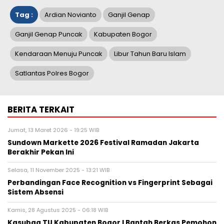
Tag :
Ardian Novianto
Ganjil Genap
Ganjil Genap Puncak
Kabupaten Bogor
Kendaraan Menuju Puncak
Libur Tahun Baru Islam
Satlantas Polres Bogor
BERITA TERKAIT
Jumat, 13 Maret 2026 - 19:25 WIB
Sundown Markette 2026 Festival Ramadan Jakarta
Berakhir Pekan Ini
Selasa, 11 November 2025 - 13:21 WIB
Perbandingan Face Recognition vs Fingerprint Sebagai
Sistem Absensi
Kamis, 28 Agustus 2025 - 06:18 WIB
Kasubag TU Kabupaten Bogor I Bantah Berkas Pemohon