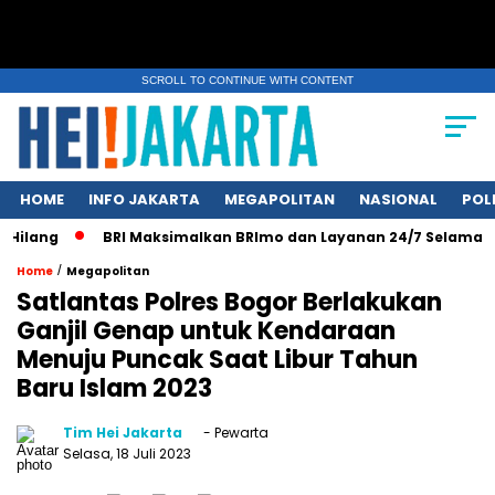
SCROLL TO CONTINUE WITH CONTENT
HOME
INFO JAKARTA
MEGAPOLITAN
NASIONAL
POL
ilang
BRI Maksimalkan BRImo dan Layanan 24/7 Selama Libu
/
Home
Megapolitan
Satlantas Polres Bogor Berlakukan
Ganjil Genap untuk Kendaraan
Menuju Puncak Saat Libur Tahun
Baru Islam 2023
Tim Hei Jakarta
- Pewarta
Selasa, 18 Juli 2023