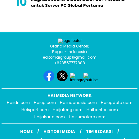
untuk Server PC Global Pertama
Graha Media Center,
Bogor - Indonesia
editorhaigroup@gmail.com
+628557777888
HAI MEDIA NETWORK
Haiidn.com
Haiup.com
Haiindonesia.com
Haiupdate.com
Heisport.com
Haijateng.com
Haibanten.com
Heijakarta.com
Haisumatera.com
HOME
HISTORI MEDIA
TIM REDAKSI