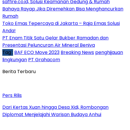
saffire.co.id, Solusi Keamanan Gedung & Rumah
Bahaya Rayap Jika Diremehkan Bisa Menghancurkan
Rumah
Toko Emas Tepercaya di Jakarta – Raja Emas Solusi
Anda!
PT Enam Titik Satu Gelar Bukber Ramadan dan
Presentasi Peluncuran Air Mineral Beniva
Tag :
BAF ECO Move 2023
Breaking News
penghijauan
lingkungan
PT Grahacom
Berita Terbaru
Pers Rilis
Dari Kertas Xuan hingga Desa Xidi, Rombongan
Diplomat Menjelajahi Warisan Budaya Anhui