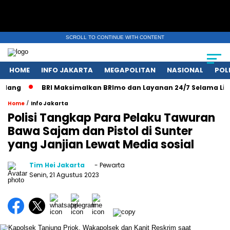
SCROLL TO CONTINUE WITH CONTENT
HOME
INFO JAKARTA
MEGAPOLITAN
NASIONAL
POL
ang
BRI Maksimalkan BRImo dan Layanan 24/7 Selama Libur 
/
Home
Info Jakarta
Polisi Tangkap Para Pelaku Tawuran
Bawa Sajam dan Pistol di Sunter
yang Janjian Lewat Media sosial
Tim Hei Jakarta
- Pewarta
Senin, 21 Agustus 2023