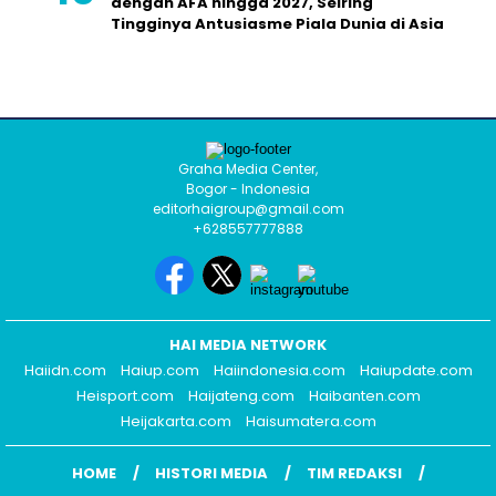
dengan AFA hingga 2027, Seiring
Tingginya Antusiasme Piala Dunia di Asia
Graha Media Center,
Bogor - Indonesia
editorhaigroup@gmail.com
+628557777888
HAI MEDIA NETWORK
Haiidn.com
Haiup.com
Haiindonesia.com
Haiupdate.com
Heisport.com
Haijateng.com
Haibanten.com
Heijakarta.com
Haisumatera.com
HOME
HISTORI MEDIA
TIM REDAKSI