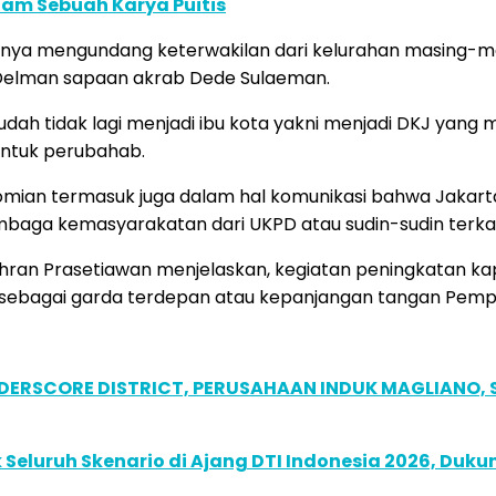
lam Sebuah Karya Puitis
nya mengundang keterwakilan dari kelurahan masing-masi
Delman sapaan akrab Dede Sulaeman.
udah tidak lagi menjadi ibu kota yakni menjadi DKJ yan
entuk perubahab.
mian termasuk juga dalam hal komunikasi bahwa Jakarta 
mbaga kemasyarakatan dari UKPD atau sudin-sudin terkait
shran Prasetiawan menjelaskan, kegiatan peningkatan k
sebagai garda terdepan atau kepanjangan tangan Pemp
NDERSCORE DISTRICT, PERUSAHAAN INDUK MAGLIANO
Seluruh Skenario di Ajang DTI Indonesia 2026, Duk