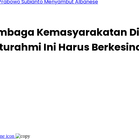
en Prabowo Subianto Menyambut Albanese
embaga Kemasyarakatan Di
laturahmi Ini Harus Berkes