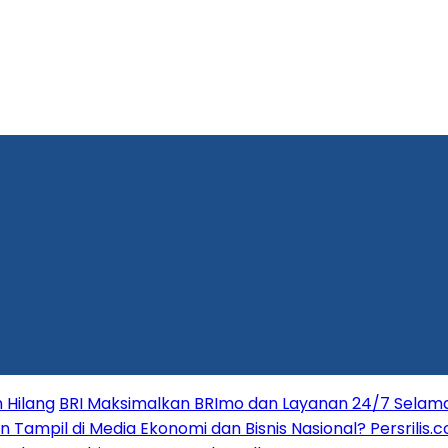
 Hilang
BRI Maksimalkan BRImo dan Layanan 24/7 Selama 
in Tampil di Media Ekonomi dan Bisnis Nasional? Persrilis