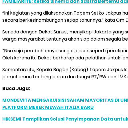
FAMILIARITÉ: Ketika Sinema dan Sastra Bertemu da
“Ini kegiatan yang dilaksanakan Tapem Setko Jakpus ha
secara berkesinambungan setiap tahunnya,” kata Om 
Senada dengan Dekot Sanusi, menyikapi Jakarta yang s
warga masyarakat tentunya akan siap dalam segala b
“Bisa saja perubahannya sangat besar seperti perekono
Oleh karena itu Dekot berharap ada pelatihan untuk le
Sementara itu, Kepala Bagian (Kabag) Tapem Jakpus I
pemahaman tentang peran dan fungsi RT/RW dan LMK 
Baca Juga:
MONDEVITA MENGAKUISISI SAHAM MAYORITAS DI U
PLATFORM MEREK MEWAH ITALIA BARU
HIKSEMI Tampilkan Solusi Penyimpanan Data untuk 