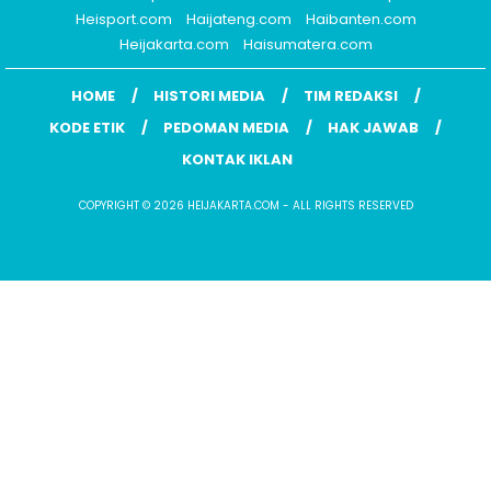
Heisport.com
Haijateng.com
Haibanten.com
Heijakarta.com
Haisumatera.com
HOME
HISTORI MEDIA
TIM REDAKSI
KODE ETIK
PEDOMAN MEDIA
HAK JAWAB
KONTAK IKLAN
COPYRIGHT © 2026 HEIJAKARTA.COM - ALL RIGHTS RESERVED