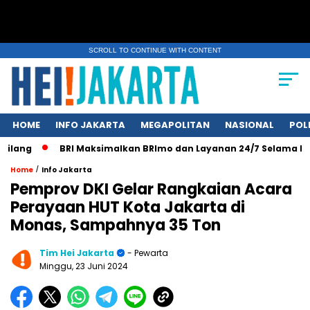
SCROLL TO CONTINUE WITH CONTENT
HOME
INFO JAKARTA
MEGAPOLITAN
NASIONAL
POL
ang
BRI Maksimalkan BRImo dan Layanan 24/7 Selama Libur 
/
Home
Info Jakarta
Pemprov DKI Gelar Rangkaian Acara
Perayaan HUT Kota Jakarta di
Monas, Sampahnya 35 Ton
Tim Hei Jakarta
- Pewarta
Minggu, 23 Juni 2024