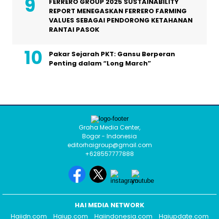
FERRERO GROUP 2025 SUSTAINABILITY
REPORT MENEGASKAN FERRERO FARMING
VALUES SEBAGAI PENDORONG KETAHANAN
RANTAI PASOK
Pakar Sejarah PKT: Gansu Berperan
Penting dalam “Long March”
Graha Media Center,
Bogor - Indonesia
editorhaigroup@gmail.com
+628557777888
HAI MEDIA NETWORK
Haiidn.com
Haiup.com
Haiindonesia.com
Haiupdate.com