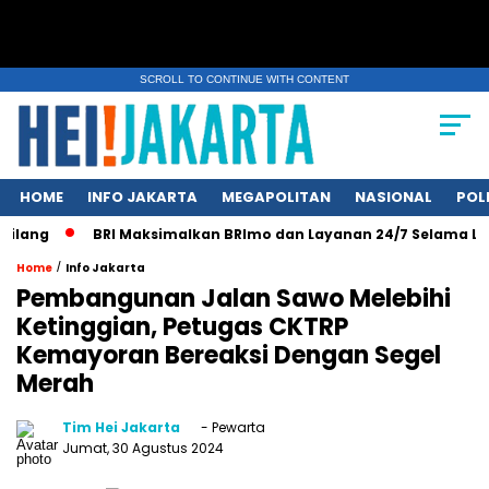
SCROLL TO CONTINUE WITH CONTENT
HOME
INFO JAKARTA
MEGAPOLITAN
NASIONAL
POL
lang
BRI Maksimalkan BRImo dan Layanan 24/7 Selama Libur
/
Home
Info Jakarta
Pembangunan Jalan Sawo Melebihi
Ketinggian, Petugas CKTRP
Kemayoran Bereaksi Dengan Segel
Merah
Tim Hei Jakarta
- Pewarta
Jumat, 30 Agustus 2024