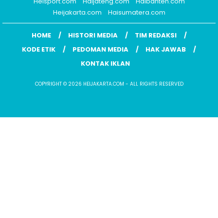
Heisport.com
Haijateng.com
Haibanten.com
Heijakarta.com
Haisumatera.com
HOME
HISTORI MEDIA
TIM REDAKSI
KODE ETIK
PEDOMAN MEDIA
HAK JAWAB
KONTAK IKLAN
COPYRIGHT © 2026 HEIJAKARTA.COM - ALL RIGHTS RESERVED