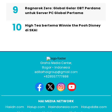
Ragnarok Zero: Global Gelar OBT Perdana
untuk Server PC Global Pertama
High Tea bertema Winnie the Pooh Disney
di SKAI
Graha Media Center,
Bogor - Indonesia
editorhaigroup@gmail.com
+628557777888
HAI MEDIA NETWORK
Haiidn.com
Haiup.com
Haiindonesia.com
Haiupdate.com