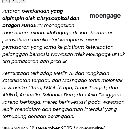
Putaran pendanaan
yang
dipimpin oleh ChrysCapital dan
Dragon Funds
ini menegaskan
momentum global MoEngage di saat berbagai
perusahaan beralih dari komputasi awan
pemasaran yang lama ke platform keterlibatan
pelanggan berbasis wawasan milik MoEngage untuk
tim pemasaran dan produk.
Permintaan terhadap Merlin AI dan rangkaian
keterlibatan terpadu dari MoEngage terus melonjak
di
Amerika Utara
, EMEA (Eropa, Timur Tengah, dan
Afrika),
Australia
,
Selandia Baru
, dan
Asia Tenggara
karena berbagai merek berinvestasi pada wawasan
lebih mendalam dan pengalaman interaksi yang
terhubung dengan pelanggan.
SINGAPURA
,
18 Desember 2025
/PRNewswire/ –