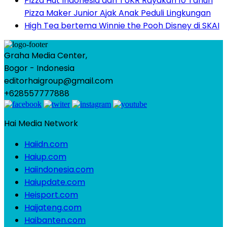
Pizza Hut Indonesia dan TUKR Rayakan 10 Tahun
Pizza Maker Junior Ajak Anak Peduli Lingkungan
High Tea bertema Winnie the Pooh Disney di SKAI
Graha Media Center,
Bogor - Indonesia
editorhaigroup@gmail.com
+628557777888
Hai Media Network
Haiidn.com
Haiup.com
Haiindonesia.com
Haiupdate.com
Heisport.com
Haijateng.com
Haibanten.com