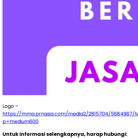
Logo –
https://mma.prnasia.com/media2/2815704/5684987/
p=medium600
Untuk informasi selengkapnya, harap hubungi: