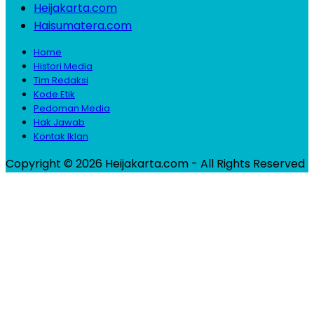
Heijakarta.com
Haisumatera.com
Home
Histori Media
Tim Redaksi
Kode Etik
Pedoman Media
Hak Jawab
Kontak Iklan
Copyright © 2026 Heijakarta.com - All Rights Reserved