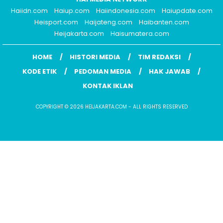
Haiidn.com
Haiup.com
Haiindonesia.com
Haiupdate.com
Heisport.com
Haijateng.com
Haibanten.com
Heijakarta.com
Haisumatera.com
HOME
HISTORI MEDIA
TIM REDAKSI
KODE ETIK
PEDOMAN MEDIA
HAK JAWAB
KONTAK IKLAN
COPYRIGHT © 2026 HEIJAKARTA.COM - ALL RIGHTS RESERVED