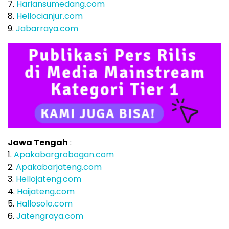
7.
Hariansumedang.com
8.
Hellocianjur.com
9.
Jabarraya.com
Jawa Tengah
:
1.
Apakabargrobogan.com
2.
Apakabarjateng.com
3.
Hellojateng.com
4.
Haijateng.com
5.
Hallosolo.com
6.
Jatengraya.com