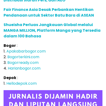
Distribusi Siaran Pers, dan AEO
Fair Finance Asia Desak Perbankan Hentikan
Pendanaan untuk Sektor Batu Bara di ASEAN
Shueisha Perluas Jangkauan Global melalui
MANGA MILLION, Platform Manga yang Tersedia
dalam 100 Bahasa
Bogor
:
1.
Apakabarbogor.com
2.
Bogorterkini.com
3.
Bogorready.com
4.
Harianbogor.com
Depok
:
1.
Hellodepok.com