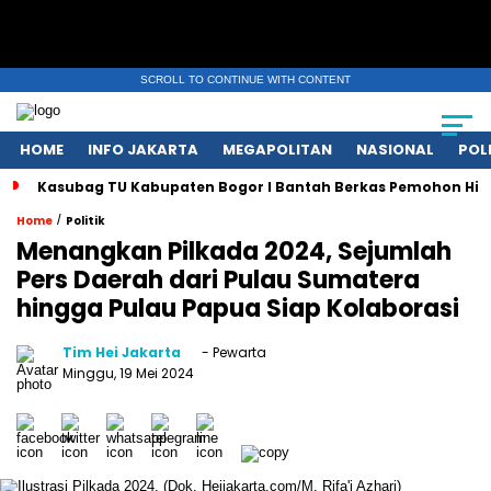
SCROLL TO CONTINUE WITH CONTENT
HOME
INFO JAKARTA
MEGAPOLITAN
NASIONAL
POL
Kasubag TU Kabupaten Bogor I Bantah Berkas Pemohon Hil
/
Home
Politik
Menangkan Pilkada 2024, Sejumlah
Pers Daerah dari Pulau Sumatera
hingga Pulau Papua Siap Kolaborasi
Tim Hei Jakarta
- Pewarta
Minggu, 19 Mei 2024