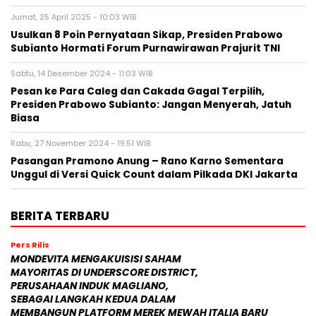
Jumat, 25 April 2025 - 10:03 WIB
Usulkan 8 Poin Pernyataan Sikap, Presiden Prabowo
Subianto Hormati Forum Purnawirawan Prajurit TNI
Sabtu, 14 Desember 2024 - 11:03 WIB
Pesan ke Para Caleg dan Cakada Gagal Terpilih,
Presiden Prabowo Subianto: Jangan Menyerah, Jatuh
Biasa
Rabu, 27 November 2024 - 19:51 WIB
Pasangan Pramono Anung – Rano Karno Sementara
Unggul di Versi Quick Count dalam Pilkada DKI Jakarta
BERITA TERBARU
Pers Rilis
MONDEVITA MENGAKUISISI SAHAM
MAYORITAS DI UNDERSCORE DISTRICT,
PERUSAHAAN INDUK MAGLIANO,
SEBAGAI LANGKAH KEDUA DALAM
MEMBANGUN PLATFORM MEREK MEWAH ITALIA BARU