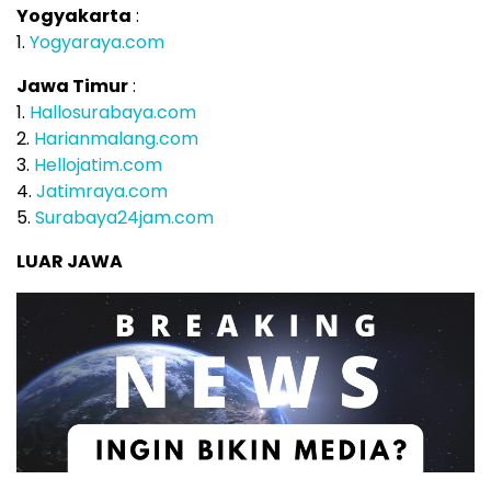
Yogyakarta
:
1.
Yogyaraya.com
Jawa Timur
:
1.
Hallosurabaya.com
2.
Harianmalang.com
3.
Hellojatim.com
4.
Jatimraya.com
5.
Surabaya24jam.com
LUAR JAWA