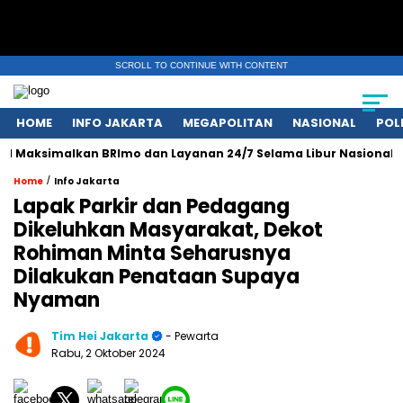
SCROLL TO CONTINUE WITH CONTENT
HOME
INFO JAKARTA
MEGAPOLITAN
NASIONAL
POL
Maksimalkan BRImo dan Layanan 24/7 Selama Libur Nasional 1 M
/
Home
Info Jakarta
Lapak Parkir dan Pedagang
Dikeluhkan Masyarakat, Dekot
Rohiman Minta Seharusnya
Dilakukan Penataan Supaya
Nyaman
Tim Hei Jakarta
- Pewarta
Rabu, 2 Oktober 2024