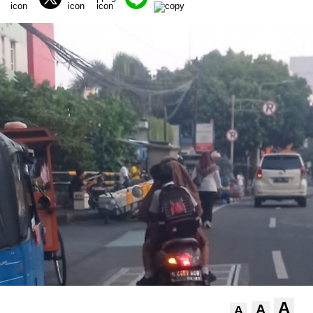
A
A
A