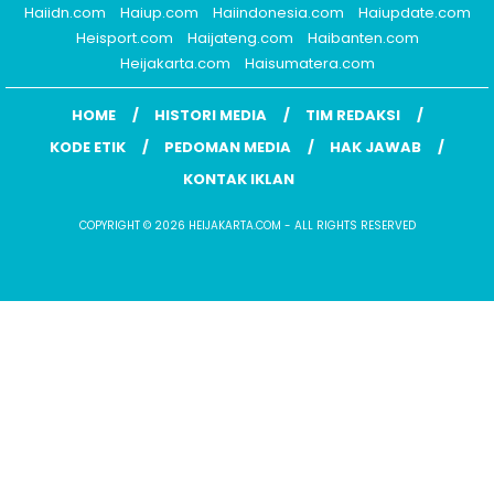
Haiidn.com
Haiup.com
Haiindonesia.com
Haiupdate.com
Heisport.com
Haijateng.com
Haibanten.com
Heijakarta.com
Haisumatera.com
HOME
HISTORI MEDIA
TIM REDAKSI
KODE ETIK
PEDOMAN MEDIA
HAK JAWAB
KONTAK IKLAN
COPYRIGHT © 2026 HEIJAKARTA.COM - ALL RIGHTS RESERVED