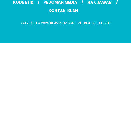
KODE ETIK
PEDOMAN MEDIA
HAK JAWAB
KONTAK IKLAN
COPYRIGHT © 2026 HEIJAKARTA.COM - ALL RIGHTS RESERVED