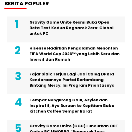
BERITA POPULER
Gravity Game Unite Resmi Buka Open
Beta Test Kedua Ragnarok Zero: Global
untuk PC
Hisense Hadirkan Pengalaman Menonton
FIFA World Cup 2026™ yang Lebih Seru dan
Imersif dari Rumah
Fajar Sidik Terjun Lagi Jadi Caleg DPR RI
Kendaraannya Partai Berlambang
Bintang Mercy, Ini Program Prioritasnya
Tempat Nongkrong Gaul, Asyiek dan
Inspiratif, Ayo Buruan ke Kopitiam Babe
Kitchen Coffee Semper Barat
Gravity Game Unite (GGU) Luncurkan OBT
Kedua PC MMORPG “Ragnarok Zero: