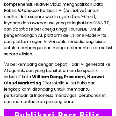
komprehensif,
Huawei Cloud
menghadirkan Data
Fabric
lakehouse
berbasis AI (
AI-native
) untuk
analisis data secara waktu nyata (
real-time
),
layanan data
warehouse
yang ditingkatkan DWS 3.0,
dan
database
berkinerja tinggi TaurusDB. Untuk
pengembangan AI, platform
all-in-one
ModelArts
dan platform agen AI Versatile tersedia bagi bisnis
untuk membangun dan mengimplementasikan solusi
secara efisien.
"AI berkembang dengan cepat – dari AI generatif ke
AI agentik, dari yang bersifat umum ke spesifik
industri," kata
William Dong
, President, Huawei
Cloud Marketing
. "Portofolio AI terbuka dan
lengkap kami dirancang untuk membantu
perusahaan di Indonesia menavigasi perubahan ini
dan memanfaatkan peluang baru."