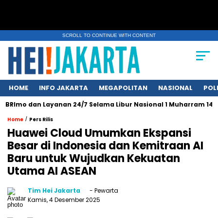
SCROLL TO CONTINUE WITH CONTENT
HOME
INFO JAKARTA
MEGAPOLITAN
NASIONAL
POL
ayanan 24/7 Selama Libur Nasional 1 Muharram 1447 H
Daki
/
Home
Pers Rilis
Huawei Cloud Umumkan Ekspansi
Besar di Indonesia dan Kemitraan AI
Baru untuk Wujudkan Kekuatan
Utama AI ASEAN
Tim Hei Jakarta
- Pewarta
Kamis, 4 Desember 2025