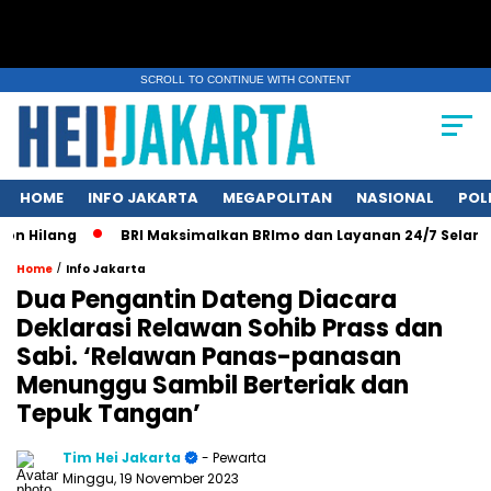
SCROLL TO CONTINUE WITH CONTENT
HOME
INFO JAKARTA
MEGAPOLITAN
NASIONAL
POL
 Hilang
BRI Maksimalkan BRImo dan Layanan 24/7 Selama Li
/
Home
Info Jakarta
Dua Pengantin Dateng Diacara
Deklarasi Relawan Sohib Prass dan
Sabi. ‘Relawan Panas-panasan
Menunggu Sambil Berteriak dan
Tepuk Tangan’
Tim Hei Jakarta
- Pewarta
Minggu, 19 November 2023