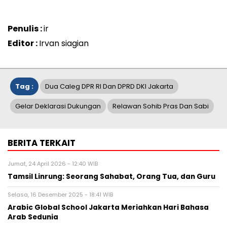
Penulis :
ir
Editor :
Irvan siagian
Tag :
Dua Caleg DPR RI Dan DPRD DKI Jakarta
Gelar Deklarasi Dukungan
Relawan Sohib Pras Dan Sabi
BERITA TERKAIT
Jumat, 24 April 2026 - 12:40 WIB
Tamsil Linrung: Seorang Sahabat, Orang Tua, dan Guru
Selasa, 16 Desember 2025 - 18:41 WIB
Arabic Global School Jakarta Meriahkan Hari Bahasa
Arab Sedunia