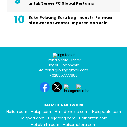
untuk Server PC Global Pertama
Buka Peluang Baru bagi Industri Farmasi
di Kawasan Greater Bay Area dan Asia
Graha Media Center,
Bogor - Indonesia
editorhaigroup@gmail.com
+628557777888
HAI MEDIA NETWORK
Haiidn.com
Haiup.com
Haiindonesia.com
Haiupdate.com
Heisport.com
Haijateng.com
Haibanten.com
Heijakarta.com
Haisumatera.com