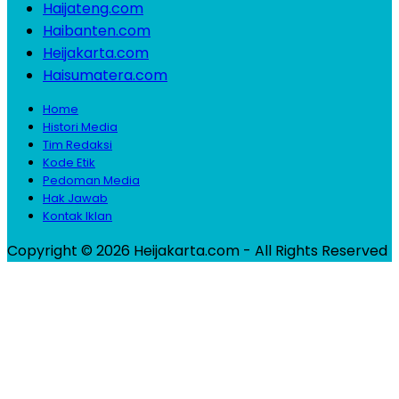
Haijateng.com
Haibanten.com
Heijakarta.com
Haisumatera.com
Home
Histori Media
Tim Redaksi
Kode Etik
Pedoman Media
Hak Jawab
Kontak Iklan
Copyright © 2026 Heijakarta.com - All Rights Reserved