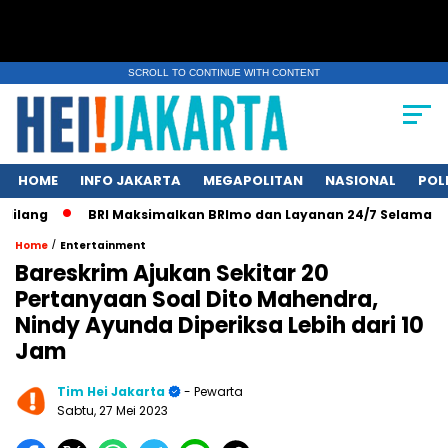
SCROLL TO CONTINUE WITH CONTENT
HOME
INFO JAKARTA
MEGAPOLITAN
NASIONAL
POL
ang
BRI Maksimalkan BRImo dan Layanan 24/7 Selama Libur 
/
Home
Entertainment
Bareskrim Ajukan Sekitar 20
Pertanyaan Soal Dito Mahendra,
Nindy Ayunda Diperiksa Lebih dari 10
Jam
Tim Hei Jakarta
- Pewarta
Sabtu, 27 Mei 2023