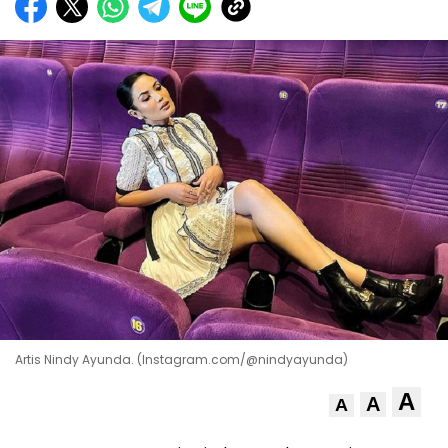
Artis Nindy Ayunda. (Instagram.com/@nindyayunda)
A
A
A