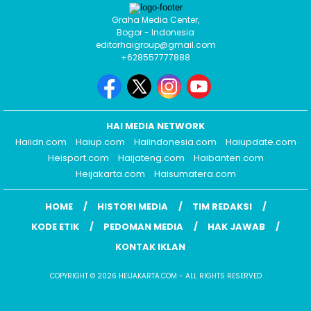
Graha Media Center,
Bogor - Indonesia
editorhaigroup@gmail.com
+628557777888
HAI MEDIA NETWORK
Haiidn.com
Haiup.com
Haiindonesia.com
Haiupdate.com
Heisport.com
Haijateng.com
Haibanten.com
Heijakarta.com
Haisumatera.com
HOME
HISTORI MEDIA
TIM REDAKSI
KODE ETIK
PEDOMAN MEDIA
HAK JAWAB
KONTAK IKLAN
COPYRIGHT © 2026 HEIJAKARTA.COM - ALL RIGHTS RESERVED