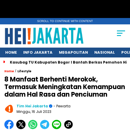
SCROLL TO CONTINUE WITH CONTENT
HOME
INFO JAKARTA
MEGAPOLITAN
NASIONAL
POL
Kasubag TU Kabupaten Bogor I Bantah Berkas Pemohon Hil
/
Home
Lifestyle
8 Manfaat Berhenti Merokok,
Termasuk Meningkatan Kemampuan
dalam Hal Rasa dan Penciuman
Tim Hei Jakarta
- Pewarta
Minggu, 16 Juli 2023