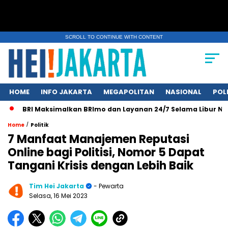
SCROLL TO CONTINUE WITH CONTENT
HOME
INFO JAKARTA
MEGAPOLITAN
NASIONAL
POL
BRI Maksimalkan BRImo dan Layanan 24/7 Selama Libur Nasiona
/
Home
Politik
7 Manfaat Manajemen Reputasi
Online bagi Politisi, Nomor 5 Dapat
Tangani Krisis dengan Lebih Baik
Tim Hei Jakarta
- Pewarta
Selasa, 16 Mei 2023