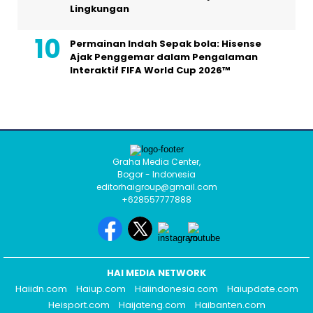
Lingkungan
Permainan Indah Sepak bola: Hisense
Ajak Penggemar dalam Pengalaman
Interaktif FIFA World Cup 2026™
Graha Media Center,
Bogor - Indonesia
editorhaigroup@gmail.com
+628557777888
HAI MEDIA NETWORK
Haiidn.com
Haiup.com
Haiindonesia.com
Haiupdate.com
Heisport.com
Haijateng.com
Haibanten.com