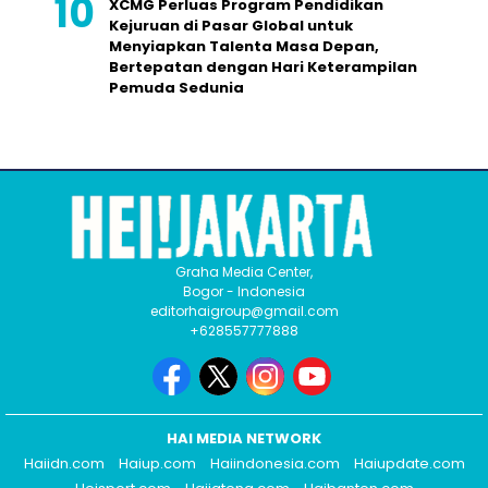
XCMG Perluas Program Pendidikan
Kejuruan di Pasar Global untuk
Menyiapkan Talenta Masa Depan,
Bertepatan dengan Hari Keterampilan
Pemuda Sedunia
Graha Media Center,
Bogor - Indonesia
editorhaigroup@gmail.com
+628557777888
HAI MEDIA NETWORK
Haiidn.com
Haiup.com
Haiindonesia.com
Haiupdate.com