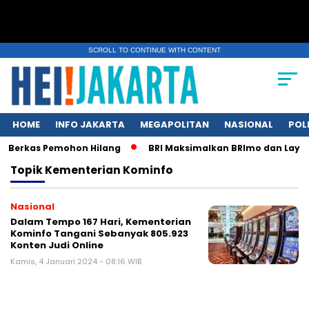
SCROLL TO CONTINUE WITH CONTENT
HOME
INFO JAKARTA
MEGAPOLITAN
NASIONAL
POL
 Berkas Pemohon Hilang
BRI Maksimalkan BRImo dan Layana
Topik
Kementerian Kominfo
Nasional
Dalam Tempo 167 Hari, Kementerian
Kominfo Tangani Sebanyak 805.923
Konten Judi Online
Kamis, 4 Januari 2024 - 08:16 WIB