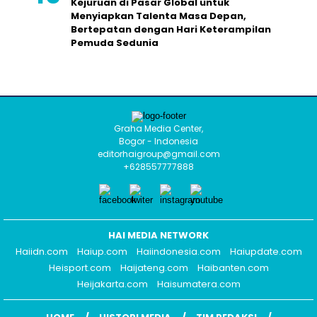
Kejuruan di Pasar Global untuk
Menyiapkan Talenta Masa Depan,
Bertepatan dengan Hari Keterampilan
Pemuda Sedunia
Graha Media Center,
Bogor - Indonesia
editorhaigroup@gmail.com
+628557777888
HAI MEDIA NETWORK
Haiidn.com
Haiup.com
Haiindonesia.com
Haiupdate.com
Heisport.com
Haijateng.com
Haibanten.com
Heijakarta.com
Haisumatera.com