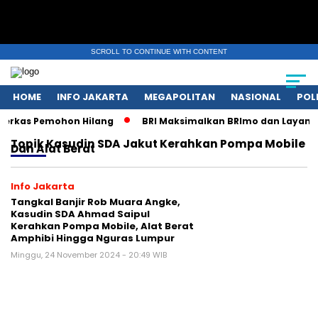
SCROLL TO CONTINUE WITH CONTENT
HOME
INFO JAKARTA
MEGAPOLITAN
NASIONAL
POL
Berkas Pemohon Hilang
BRI Maksimalkan BRImo dan Layanan 
Topik
Kasudin SDA Jakut Kerahkan Pompa Mobile
Dan Alat Berat
Info Jakarta
Tangkal Banjir Rob Muara Angke,
Kasudin SDA Ahmad Saipul
Kerahkan Pompa Mobile, Alat Berat
Amphibi Hingga Nguras Lumpur
Minggu, 24 November 2024 - 20:49 WIB