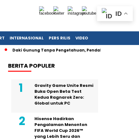
ID
RT
INTERNASIONAL
PERS RILIS
VIDEO
Daki Gunung Tanpa Pengetahuan, Pendaki Remaja Jatuh Tewa
BERITA POPULER
Gravity Game Unite Resmi
Buka Open Beta Test
Kedua Ragnarok Zero:
Global untuk PC
Hisense Hadirkan
Pengalaman Menonton
FIFA World Cup 2026™
yang Lebih Seru dan