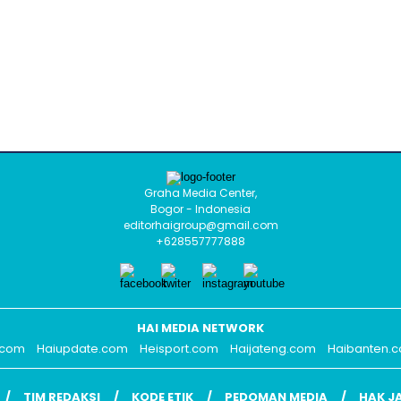
Graha Media Center,
Bogor - Indonesia
editorhaigroup@gmail.com
+628557777888
HAI MEDIA NETWORK
.com
Haiupdate.com
Heisport.com
Haijateng.com
Haibanten.
TIM REDAKSI
KODE ETIK
PEDOMAN MEDIA
HAK J