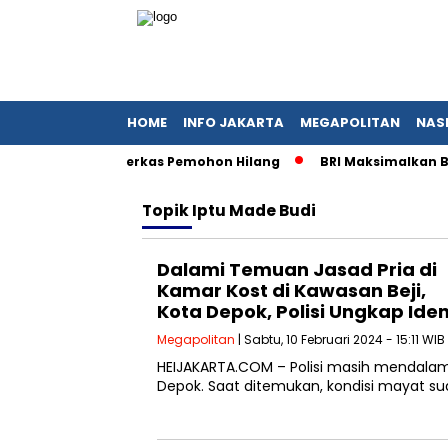
HOME
INFO JAKARTA
MEGAPOLITAN
NAS
ogor I Bantah Berkas Pemohon Hilang
BRI Maksimalkan BRI
Topik
Iptu Made Budi
Dalami Temuan Jasad Pria di
Kamar Kost di Kawasan Beji,
Kota Depok, Polisi Ungkap Ide
Megapolitan
| Sabtu, 10 Februari 2024 - 15:11 WIB
HEIJAKARTA.COM – Polisi masih mendalami
Depok. Saat ditemukan, kondisi mayat 