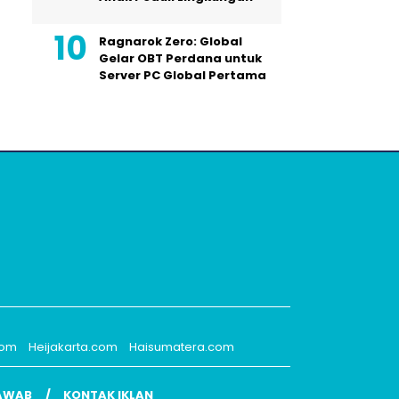
Ragnarok Zero: Global
Gelar OBT Perdana untuk
Server PC Global Pertama
com
Heijakarta.com
Haisumatera.com
AWAB
KONTAK IKLAN