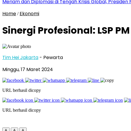
Meriam dan Diplomasi di Tengah Krisis Global, Presid
Home
Ekonomi
/
Sinergi Profesional: LSP P
Tim Hei Jakarta
- Pewarta
Minggu, 17 Maret 2024
URL berhasil dicopy
URL berhasil dicopy
A
A
A