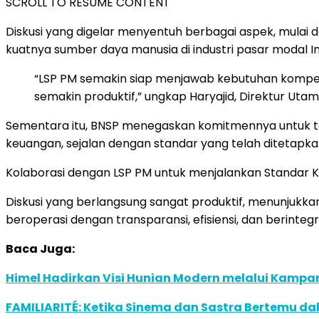
SCROLL TO RESUME CONTENT
Diskusi yang digelar menyentuh berbagai aspek, mulai
kuatnya sumber daya manusia di industri pasar modal 
“LSP PM semakin siap menjawab kebutuhan kompete
semakin produktif,” ungkap Haryajid, Direktur Utam
Sementara itu, BNSP menegaskan komitmennya untuk ter
keuangan, sejalan dengan standar yang telah ditetapk
Kolaborasi dengan LSP PM untuk menjalankan Standar Ko
Diskusi yang berlangsung sangat produktif, menunjukka
beroperasi dengan transparansi, efisiensi, dan berintegr
Baca Juga:
Himel Hadirkan Visi Hunian Modern melalui Kamp
FAMILIARITÉ: Ketika Sinema dan Sastra Bertemu da