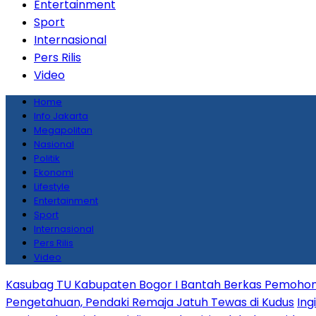
Entertainment
Sport
Internasional
Pers Rilis
Video
Home
Info Jakarta
Megapolitan
Nasional
Politik
Ekonomi
Lifestyle
Entertainment
Sport
Internasional
Pers Rilis
Video
Kasubag TU Kabupaten Bogor I Bantah Berkas Pemohon
Pengetahuan, Pendaki Remaja Jatuh Tewas di Kudus
Ing