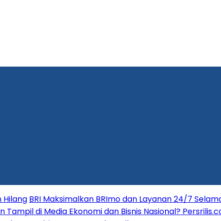
 Hilang
BRI Maksimalkan BRImo dan Layanan 24/7 Selama 
in Tampil di Media Ekonomi dan Bisnis Nasional? Persrilis