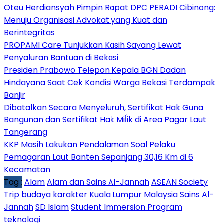
Oteu Herdiansyah Pimpin Rapat DPC PERADI Cibinong:
Menuju Organisasi Advokat yang Kuat dan
Berintegritas
PROPAMI Care Tunjukkan Kasih Sayang Lewat
Penyaluran Bantuan di Bekasi
Presiden Prabowo Telepon Kepala BGN Dadan
Hindayana Saat Cek Kondisi Warga Bekasi Terdampak
Banjir
Dibatalkan Secara Menyeluruh, Sertifikat Hak Guna
Bangunan dan Sertifikat Hak Miĺik di Area Pagar Laut
Tangerang
KKP Masih Lakukan Pendalaman Soal Pelaku
Pemagaran Laut Banten Sepanjang 30,16 Km di 6
Kecamatan
Tag :
Alam
Alam dan Sains Al-Jannah
ASEAN Society
Trip
budaya
karakter
Kuala Lumpur
Malaysia
Sains Al-
Jannah
SD Islam
Student Immersion Program
teknologi