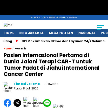
SCROLL TO CONTINUE WITH CONTENT
HOME
INFO JAKARTA
MEGAPOLITAN
NASIONAL
POL
lang
BRI Maksimalkan BRImo dan Layanan 24/7 Selama Libur 
/
Home
Pers Rilis
Pasien Internasional Pertama di
Dunia Jalani Terapi CAR-T untuk
Tumor Padat di Jiahui International
Cancer Center
Tim Hei Jakarta
- Pewarta
Rabu, 8 Juli 2026