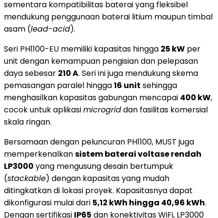
sementara kompatibilitas baterai yang fleksibel
mendukung penggunaan baterai litium maupun timbal
asam (
lead-acid
).
Seri PH1100-EU memiliki kapasitas hingga
25 kW
per
unit dengan kemampuan pengisian dan pelepasan
daya sebesar
210 A
. Seri ini juga mendukung skema
pemasangan paralel hingga
16 unit
sehingga
menghasilkan kapasitas gabungan mencapai
400 kW
,
cocok untuk aplikasi
microgrid
dan fasilitas komersial
skala ringan.
Bersamaan dengan peluncuran PH1100, MUST juga
memperkenalkan
sistem baterai voltase rendah
LP3000
yang mengusung desain bertumpuk
(
stackable
) dengan kapasitas yang mudah
ditingkatkan di lokasi proyek. Kapasitasnya dapat
dikonfigurasi mulai dari
5,12 kWh hingga 40,96 kWh
.
Dengan sertifikasi
IP65
dan konektivitas WiFi, LP3000