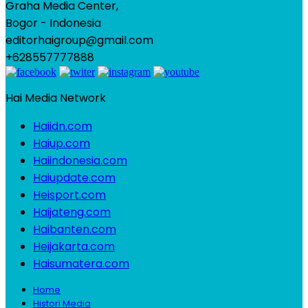
Graha Media Center,
Bogor - Indonesia
editorhaigroup@gmail.com
+628557777888
Hai Media Network
Haiidn.com
Haiup.com
Haiindonesia.com
Haiupdate.com
Heisport.com
Haijateng.com
Haibanten.com
Heijakarta.com
Haisumatera.com
Home
Histori Media