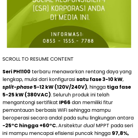
SCROLL TO RESUME CONTENT
Seri PH1100
terbaru menawarkan rentang daya yang
lengkap, mulai dari konfigurasi
satu fase 3-10 kW
,
split-phase
5-12 kW (120V/240V)
, hingga
tiga fase
5-25 kW (380VAC)
. Seluruh produk ini telah
mengantongi sertifikat
IP66
dan memiliki fitur
pemantauan berbasis WiFi sehingga mampu
beroperasi secara andal pada suhu lingkungan antara
-25°C hingga +60°C.
Arsitektur
dual
MPPT pada seri
ini mampu mencapai efisiensi puncak hingga
97,8%,