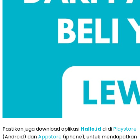
Pastikan juga download aplikasi
Hallo.id
di di
Playstore
(Android) dan
Appstore
(iphone), untuk mendapatkan