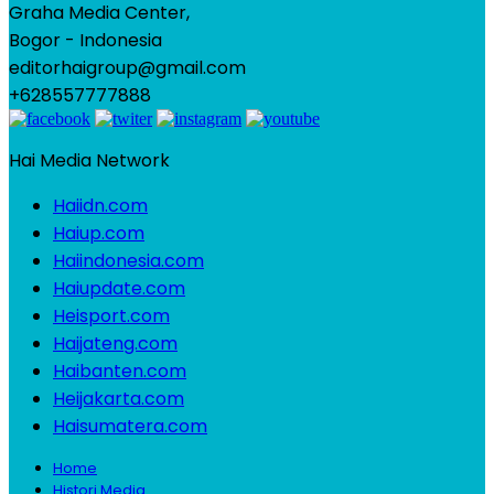
Graha Media Center,
Bogor - Indonesia
editorhaigroup@gmail.com
+628557777888
Hai Media Network
Haiidn.com
Haiup.com
Haiindonesia.com
Haiupdate.com
Heisport.com
Haijateng.com
Haibanten.com
Heijakarta.com
Haisumatera.com
Home
Histori Media