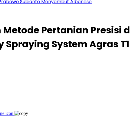
en Prabowo Subianto Menyambut Albanese
n Metode Pertanian Presis
y Spraying System Agras T