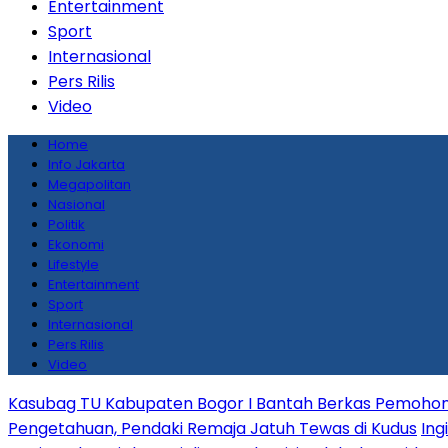
Entertainment
Sport
Internasional
Pers Rilis
Video
Home
Info Jakarta
Megapolitan
Nasional
Politik
Ekonomi
Lifestyle
Entertainment
Sport
Internasional
Pers Rilis
Video
Kasubag TU Kabupaten Bogor I Bantah Berkas Pemohon
Pengetahuan, Pendaki Remaja Jatuh Tewas di Kudus
Ing