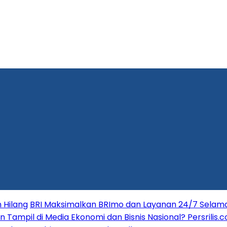
 Hilang
BRI Maksimalkan BRImo dan Layanan 24/7 Selama 
in Tampil di Media Ekonomi dan Bisnis Nasional? Persrilis