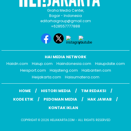
Graha Media Center,
Bogor - Indonesia
editorhaigroup@gmail.com
+628557777888
HAI MEDIA NETWORK
Haiidn.com
Haiup.com
Haiindonesia.com
Haiupdate.com
Heisport.com
Haijateng.com
Haibanten.com
Heijakarta.com
Haisumatera.com
HOME
HISTORI MEDIA
TIM REDAKSI
KODE ETIK
PEDOMAN MEDIA
HAK JAWAB
KONTAK IKLAN
COPYRIGHT © 2026 HEIJAKARTA.COM - ALL RIGHTS RESERVED