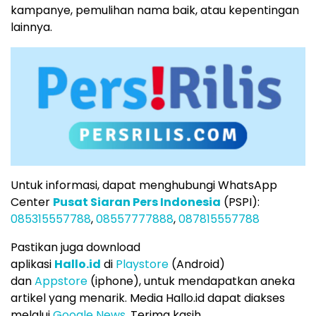
kampanye, pemulihan nama baik, atau kepentingan
lainnya.
Untuk informasi, dapat menghubungi WhatsApp
Center
Pusat Siaran Pers Indonesia
(PSPI):
085315557788
,
08557777888
,
087815557788
Pastikan juga download
aplikasi
Hallo.id
di
Playstore
(Android)
dan
Appstore
(iphone), untuk mendapatkan aneka
artikel yang menarik. Media Hallo.id dapat diakses
melalui
Google News
. Terima kasih.