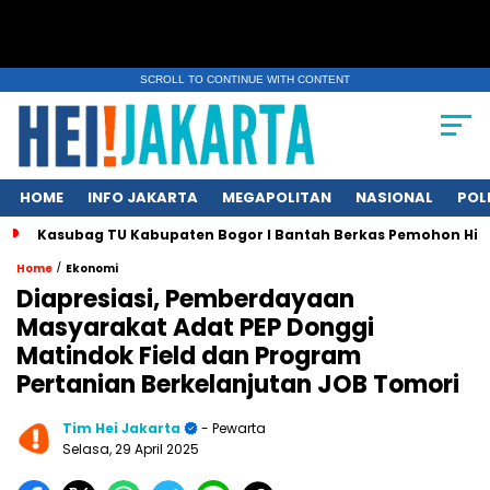
SCROLL TO CONTINUE WITH CONTENT
HOME
INFO JAKARTA
MEGAPOLITAN
NASIONAL
POL
Kasubag TU Kabupaten Bogor I Bantah Berkas Pemohon Hil
/
Home
Ekonomi
Diapresiasi, Pemberdayaan
Masyarakat Adat PEP Donggi
Matindok Field dan Program
Pertanian Berkelanjutan JOB Tomori
Tim Hei Jakarta
- Pewarta
Selasa, 29 April 2025