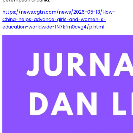
https://news.cgtn.com/news/2026-05-13/How-
China-helps-advance-girls-and-women-s-
education-worldwide-1N7kfm0cvg4/p.html