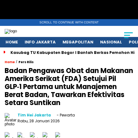
SCROLL TO CONTINUE WITH CONTENT
HOME
INFO JAKARTA
MEGAPOLITAN
NASIONAL
POL
Kasubag TU Kabupaten Bogor I Bantah Berkas Pemohon Hil
/
Home
Pers Rilis
Badan Pengawas Obat dan Makanan
Amerika Serikat (FDA) Setujui Pil
GLP‑1 Pertama untuk Manajemen
Berat Badan, Tawarkan Efektivitas
Setara Suntikan
Tim Hei Jakarta
- Pewarta
Rabu, 28 Januari 2026