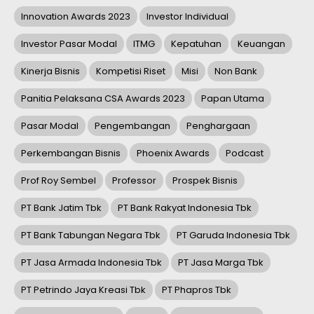
Innovation Awards 2023
Investor Individual
Investor Pasar Modal
ITMG
Kepatuhan
Keuangan
Kinerja Bisnis
Kompetisi Riset
Misi
Non Bank
Panitia Pelaksana CSA Awards 2023
Papan Utama
Pasar Modal
Pengembangan
Penghargaan
Perkembangan Bisnis
Phoenix Awards
Podcast
Prof Roy Sembel
Professor
Prospek Bisnis
PT Bank Jatim Tbk
PT Bank Rakyat Indonesia Tbk
PT Bank Tabungan Negara Tbk
PT Garuda Indonesia Tbk
PT Jasa Armada Indonesia Tbk
PT Jasa Marga Tbk
PT Petrindo Jaya Kreasi Tbk
PT Phapros Tbk