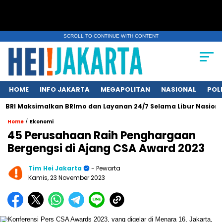
SCROLL TO CONTINUE WITH CONTENT
HOME
INFO JAKARTA
MEGAPOLITAN
NASIONAL
POL
aksimalkan BRImo dan Layanan 24/7 Selama Libur Nasional 1 Muh
/
Home
Ekonomi
45 Perusahaan Raih Penghargaan
Bergengsi di Ajang CSA Award 2023
Tim Hei Jakarta
- Pewarta
Kamis, 23 November 2023