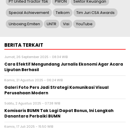
PT United Tractor Tbk
PWON
Sektor Keuangan
Special Achievement
Telkom
Tim Juri CSA Awards
Unboxing Emiten
UNTR
Visi
YouTube
BERITA TERKAIT
Jumat, 26 September 2025 - 08:34 WIB
Cara Efektif Mengundang Jurnalis Ekonomi Agar Acara
Liputan Berhasil
Kamis, 21 Agustus 2025 - 06:24 WIB
Galeri Foto Pers Jadi Strategi Komunikasi Visual
Perusahaan Modern
Sabtu, 2 Agustus 2025 - 07:38 WIB
Komisaris BUMN Tak Lagi Dapat Bonus, Ini Langkah
Danantara Perbaiki BUMN
Kamis, 17 Juli 2025 - 15:50 WIB