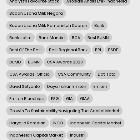
Analyst’s Favourite Stock
Asosiasi Analis Efek Indonesia
Badan Usaha Milik Negara
Badan Usaha Milik Pemerintah Daerah
Bank
Bank Jatim
Bank Mandiri
BCA
Best BUMN
Best Of The Best
Best Regional Bank
BRI
BSDE
BUMD
BUMN
CSA Awards 2023
CSA Awards-Official
CSA Community
Dati Total
David Setyanto
Daya Tahan Emiten
Emiten
Emiten Bluechips
ESG
GIA
GIAA
Growth To Sustainability Navigating The Capital Market
Haryajid Ramelan
INCO
Indonesia Capital Market
Indonesian Capital Market
Industri