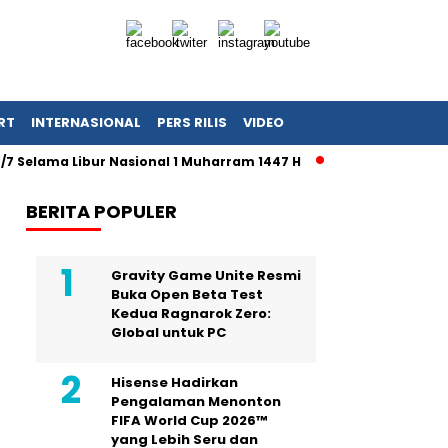
RT
INTERNASIONAL
PERS RILIS
VIDEO
7 Selama Libur Nasional 1 Muharram 1447 H
Daki Gunung Ta
BERITA POPULER
Gravity Game Unite Resmi
Buka Open Beta Test
Kedua Ragnarok Zero:
Global untuk PC
Hisense Hadirkan
Pengalaman Menonton
FIFA World Cup 2026™
yang Lebih Seru dan