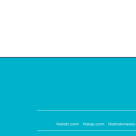
Haiidn.com
Haiup.com
Haiindonesia