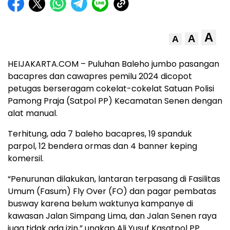
A
A
A
HEIJAKARTA.COM – Puluhan Baleho jumbo pasangan
bacapres dan cawapres pemilu 2024 dicopot
petugas berseragam cokelat-cokelat Satuan Polisi
Pamong Praja (Satpol PP) Kecamatan Senen dengan
alat manual.
Terhitung, ada 7 baleho bacapres, 19 spanduk
parpol, 12 bendera ormas dan 4 banner keping
komersil.
“Penurunan dilakukan, lantaran terpasang di Fasilitas
Umum (Fasum) Fly Over (FO) dan pagar pembatas
busway karena belum waktunya kampanye di
kawasan Jalan Simpang Lima, dan Jalan Senen raya
juga tidak ada izin,” ungkap Ali Yusuf Kasatpol PP