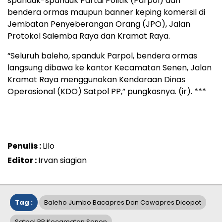
spanduk-spanduk Partai Politik (Parpol) dan
bendera ormas maupun banner keping komersil di
Jembatan Penyeberangan Orang (JPO), Jalan
Protokol Salemba Raya dan Kramat Raya.
“Seluruh baleho, spanduk Parpol, bendera ormas
langsung dibawa ke kantor Kecamatan Senen, Jalan
Kramat Raya menggunakan Kendaraan Dinas
Operasional (KDO) Satpol PP,” pungkasnya. (ir). ***
Penulis :
Lilo
Editor :
Irvan siagian
Tag :
Baleho Jumbo Bacapres Dan Cawapres Dicopot
Satpol PP Kecamatan Senen