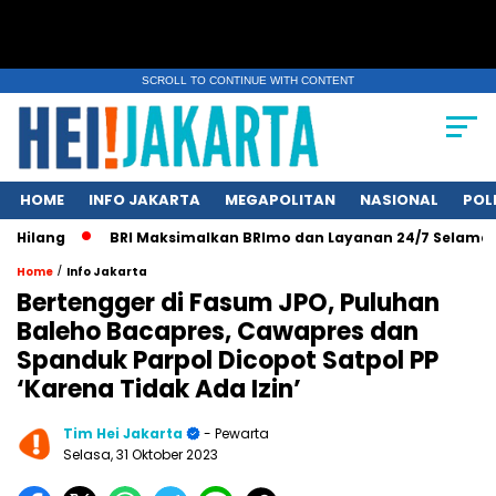
SCROLL TO CONTINUE WITH CONTENT
HOME
INFO JAKARTA
MEGAPOLITAN
NASIONAL
POL
Hilang
BRI Maksimalkan BRImo dan Layanan 24/7 Selama Lib
/
Home
Info Jakarta
Bertengger di Fasum JPO, Puluhan
Baleho Bacapres, Cawapres dan
Spanduk Parpol Dicopot Satpol PP
‘Karena Tidak Ada Izin’
Tim Hei Jakarta
- Pewarta
Selasa, 31 Oktober 2023